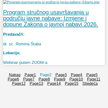
Program stručnog usavršavanja u
području javne nabave: Izmjene i
dopune Zakona o javnoj nabavi 2026.
Predavač/i:
dr. sc. Romina Štaba
Lokacija:
Webinar putem ZOOM-a
Natrag
Page
1
Page
2
Page
3
Page
4
Page
5
Page
6
Page
7
Page
8
Page
9
Page
10
Page
11
Page
12
Page
13
Page
14
Page
15
Sljedeća