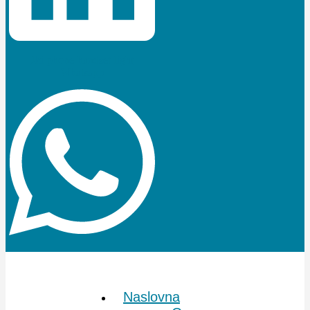
Jki-phone-handset-light
Whatsapp
Naslovna