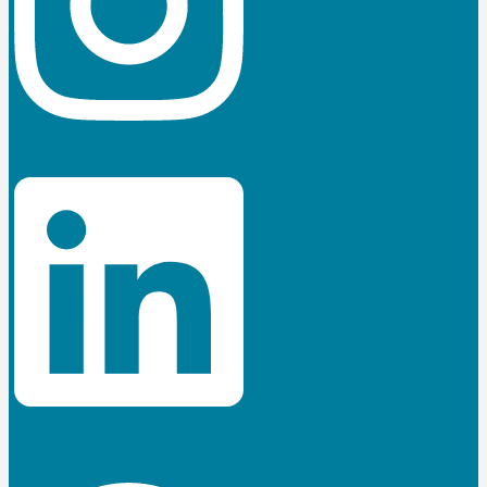
Linkedin
Jki-phone-handset-light
Whatsapp