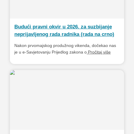
Budući pravni okvir u 2026. za suzbijanje
neprijavljenog rada radnika (rada na crno)
Nakon prvomajskog produžnog vikenda, dočekao nas
je u e-Savjetovanju Prijedlog zakona o
Pročitaj više