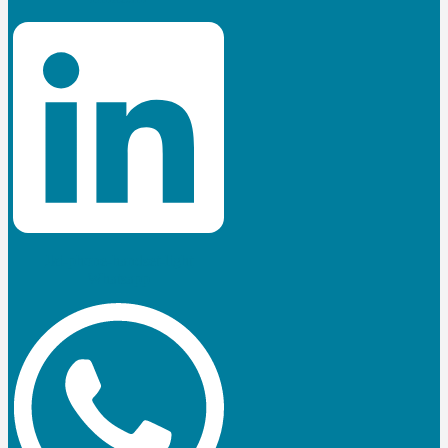
Jki-phone-handset-light
Whatsapp