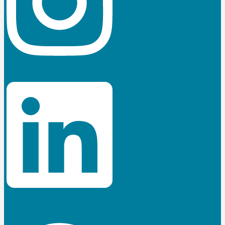
Linkedin
Jki-phone-handset-light
Whatsapp