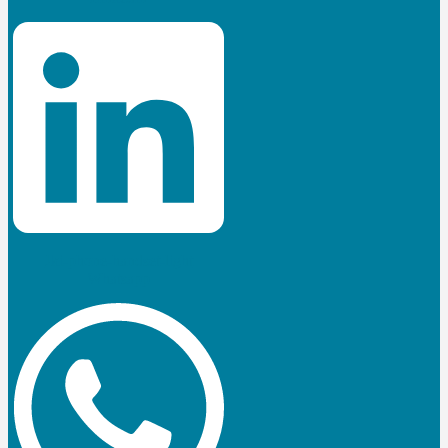
Jki-phone-handset-light
Whatsapp