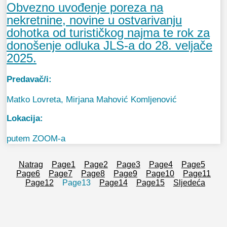
Obvezno uvođenje poreza na
nekretnine, novine u ostvarivanju
dohotka od turističkog najma te rok za
donošenje odluka JLS-a do 28. veljače
2025.
Predavač/i:
Matko Lovreta, Mirjana Mahović Komljenović
Lokacija:
putem ZOOM-a
Natrag
Page
1
Page
2
Page
3
Page
4
Page
5
Page
6
Page
7
Page
8
Page
9
Page
10
Page
11
Page
12
Page
13
Page
14
Page
15
Sljedeća