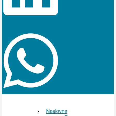
Jki-phone-handset-light
Whatsapp
Naslovna