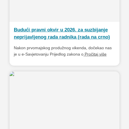
Budući pravni okvir u 2026. za suzbijanje
neprijavljenog rada radnika (rada na crno)
Nakon prvomajskog produžnog vikenda, dočekao nas
je u e-Savjetovanju Prijedlog zakona o
Pročitaj više