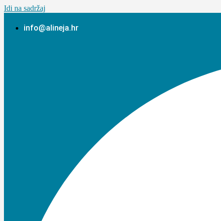
Idi na sadržaj
info@alineja.hr