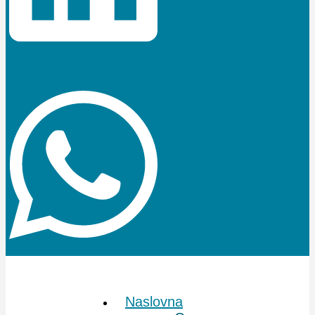
Jki-phone-handset-light
Whatsapp
Naslovna