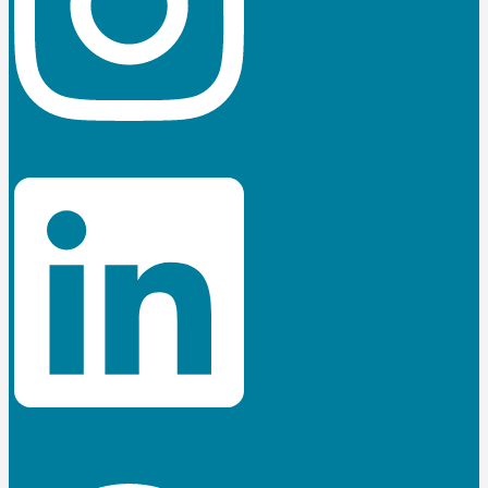
Linkedin
Jki-phone-handset-light
Whatsapp