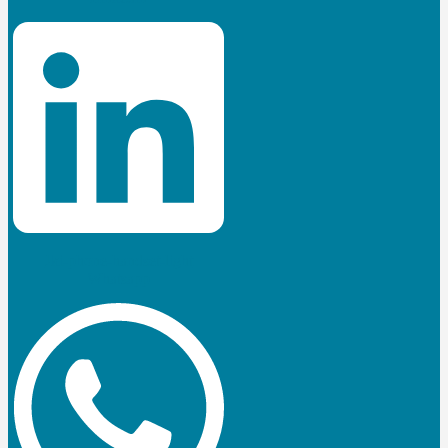
Jki-phone-handset-light
Whatsapp