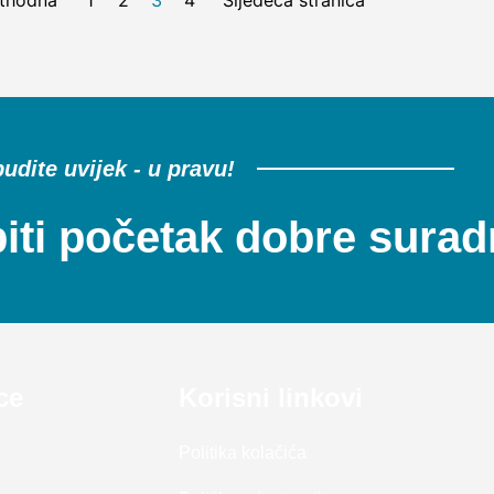
thodna
1
2
3
4
Sljedeća stranica
udite uvijek - u pravu!
ti početak dobre surad
ce
Korisni linkovi
Politika kolačića