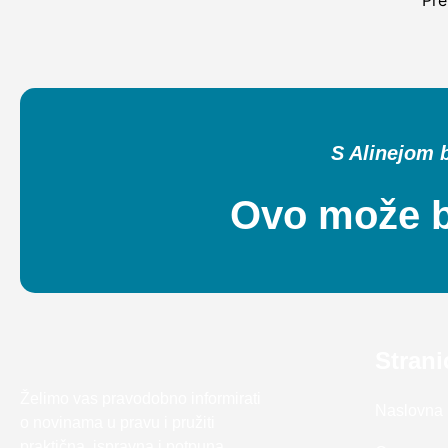
Pre
S Alinejom b
Ovo može bi
Strani
Želimo vas pravodobno informirati
Naslovna
o novinama u pravu i pružiti
praktična, ispravna i potpuna