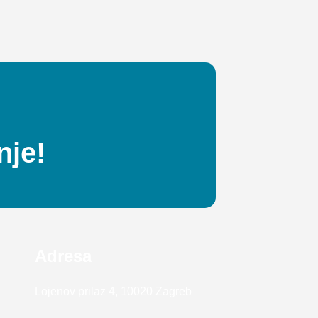
nje!
Adresa
Lojenov prilaz 4, 10020 Zagreb