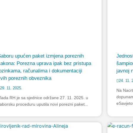
Saboru upućen paket izmjena poreznih
Jednos
akona: Porezna uprava ipak bez pristupa
šampion
ozinkama, računalima i dokumentaciji
javnoj 
vih poreznih obveznika
24. 11. 
29. 11. 2025.
Na Nacrt
dopunama
lada RH je sa sjednice održane 27. 11. 2025. u
eSavjeto
aborsku proceduru uputila novi porezni paket...