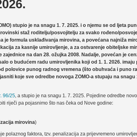
2026.
ZOMO)
stupio je na snagu 1. 7. 2025. i o njemu se od ljeta pun
ovinski staž roditelju/posvojitelju za svako rođeno/posvoje
a je formula usklađivanja mirovina, a povećana najniža mir
acija za kasnije umirovljenje, a za ostvarenje obiteljske mi
e zajednice na dan 28. ožujka 2008. Nadalje, povećan je cen
salo o budućem radu umirovljenika koji od 1. 1. 2026. imaju
eg od polovice punog radnog vremena (što obuhvaća i puno r
jasniti koje sve odredbe novoga ZOMO-a stupaju na snagu 1.
. 96/25
, a stupio je na snagu 1. 7. 2025. Pojedine odredbe n
iti riječi pa pojasnimo što nas čeka od Nove godine:
izacija mirovina
)
e polaznog faktora, tzv. penalizacija za prijevremeno umirovlje