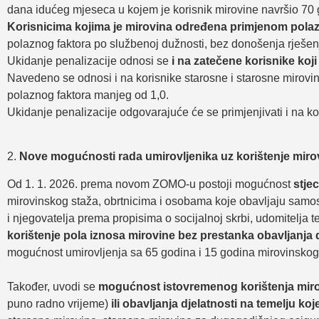
dana idućeg mjeseca u kojem je korisnik mirovine navršio 70 
Korisnicima kojima je mirovina određena primjenom polaz
polaznog faktora po službenoj dužnosti, bez donošenja rješen
Ukidanje penalizacije odnosi se
i na zatečene korisnike koji
Navedeno se odnosi i na korisnike starosne i starosne mirov
polaznog faktora manjeg od 1,0.
Ukidanje penalizacije odgovarajuće će se primjenjivati i na k
2.
Nove mogućnosti rada umirovljenika uz korištenje mir
Od 1. 1. 2026. prema novom ZOMO-u postoji mogućnost
stje
mirovinskog staža, obrtnicima i osobama koje obavljaju samost
i njegovatelja prema propisima o socijalnoj skrbi, udomitelja
korištenje pola iznosa mirovine bez prestanka obavljanja d
mogućnost umirovljenja sa 65 godina i 15 godina mirovinskog 
Također, uvodi se
mogućnost istovremenog korištenja miro
puno radno vrijeme)
ili obavljanja djelatnosti na temelju ko