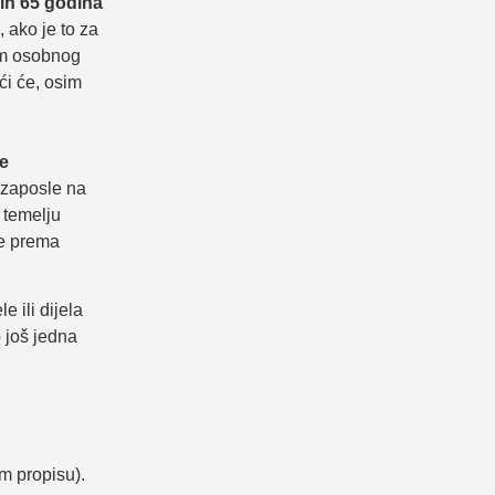
ih 65 godina
 ako je to za
sim osobnog
ći će, osim
ne
 zaposle na
 temelju
ne prema
 ili dijela
 još jedna
m propisu).