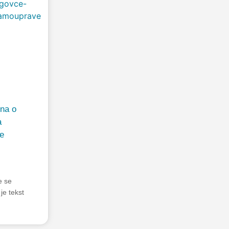
na o
a
ce
e se
je tekst