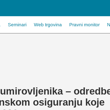
a
Seminari
Web trgovina
Pravni monitor
N
umirovljenika – odredb
nskom osiguranju koje