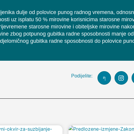
ljenika dulje od polovice punog radnog vremena, odnos
tnosti uz isplatu 50 % mirovine korisnicima starosne mirov
ijevremene starosne mirovine i obiteljske mirovine nako
ovine zbog potpunog gubitka radne sposobnosti manje od 
g djelomičnog gubitka radne sposobnosti do polovice pun
Podijelite: