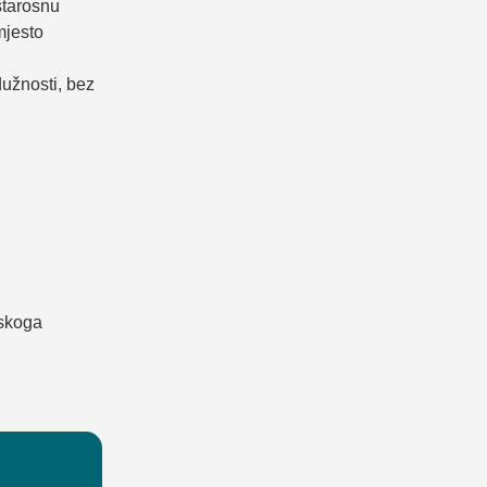
starosnu
mjesto
dužnosti, bez
nskoga