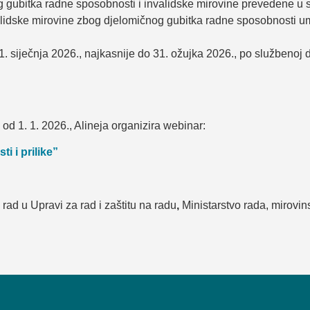
og gubitka radne sposobnosti i invalidske mirovine prevedene u 
validske mirovine zbog djelomičnog gubitka radne sposobnosti u
. siječnja 2026., najkasnije do 31. ožujka 2026., po službenoj 
d 1. 1. 2026., Alineja organizira webinar:
i i prilike”
rad u Upravi za rad i zaštitu na radu
,
Ministarstvo rada, mirovi