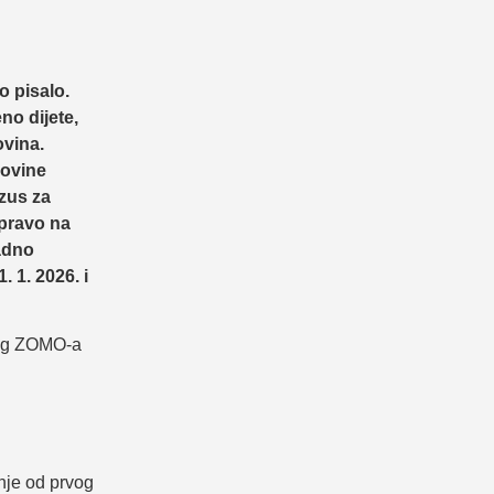
o pisalo.
no dijete,
ovina.
rovine
zus za
 pravo na
adno
 1. 2026. i
ovog ZOMO-a
nje od prvog