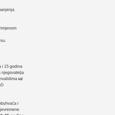
manjenja
primjenom
isu.
 i 15 godina
a njegovatelja
invalidima
uz
či
obuhvaća i
rijevremene