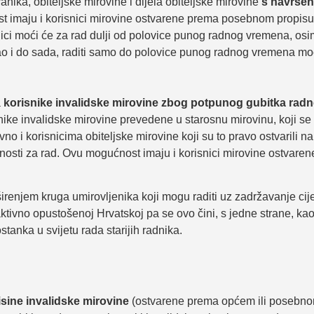
ika, obiteljske mirovine i dijela obiteljske mirovine
s navršen
 imaju i korisnici mirovine ostvarene prema posebnom propisu,
enici moći će za rad dulji od polovice punog radnog vremena, o
 kao i do sada, raditi samo do polovice punog radnog vremena mo
a
korisnike invalidske mirovine zbog potpunog gubitka rad
ike invalidske mirovine prevedene u starosnu mirovinu, koji se
o i korisnicima obiteljske mirovine koji su to pravo ostvarili na
sti za rad. Ovu mogućnost imaju i korisnici mirovine ostvare
enjem kruga umirovljenika koji mogu raditi uz zadržavanje cijele
tivno opustošenoj Hrvatskoj pa se ovo čini, s jedne strane, kao
tanka u svijetu rada starijih radnika.
visine invalidske mirovine
(ostvarene prema općem ili posebno