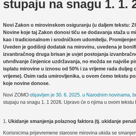
stupaju na snagu 1. 1. 
Novi Zakon o mirovinskom osiguranju (u daljem tekstu: 
Novine koje taj Zakon donosi tiču se dodavanja staža u mir
kao i tradicionalnom i srodničkom udomitelju. Promijenjen
Uveden je godišnji dodatak na mirovinu, uvedena je bonifik
izvanbračnog druga brisan je uvjet postojanja izvanbračn
utvrđivanje činjenice uzdržavanja, no možda se najviše pi
isplatu mirovine u iznosu od 50% i za vrijeme rada dulj
vrijeme). Osim rada umirovljenika, u ovom ćemo tekstu po
koje novine donose.
Novi ZOMO
objavljen je 30. 6. 2025. u Narodnim novinama, br
stupaju na snagu 1. 1 2026. Upravo će o njima u ovom tekstu b
1.
Ukidanje smanjenja polaznog faktora (tj. ukidanje penal
Korisnicima prijevremene starosne mirovina ukida se smanjenj