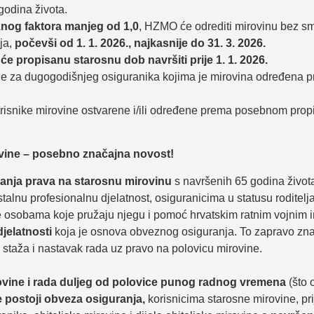
godina života.
nog faktora manjeg od 1,0
, HZMO će odrediti mirovinu bez s
ja,
počevši od 1. 1. 2026., najkasnije do 31. 3. 2026.
 će propisanu starosnu dob navršiti prije 1. 1. 2026.
ine za dugogodišnjeg osiguranika kojima je mirovina određena 
orisnike mirovine ostvarene i/ili određene prema posebnom prop
ovine – posebno značajna novost!
canja prava na starosnu mirovinu
s navršenih 65 godina života
alnu profesionalnu djelatnost, osiguranicima u statusu roditelj
 te osobama koje pružaju njegu i pomoć hrvatskim ratnim vojnim 
jelatnosti
koja je osnova obveznog osiguranja. To zapravo zna
staža i nastavak rada uz pravo na polovicu mirovine.
vine i rada duljeg od polovice punog radnog vremena
(što 
je postoji obveza osiguranja,
korisnicima starosne mirovine, p