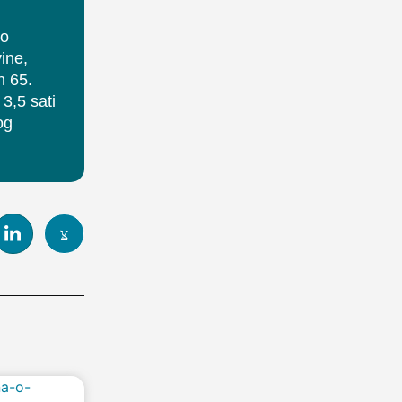
no
ine,
n 65.
3,5 sati
og