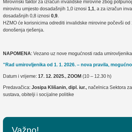
Mirovinski faktor za izračun invalidske mirovine zbog potpun
mirovinu umjesto dosadašnjih 1,0 iznosi
1,1
, a za izračun in
dosadašnjih 0,8 iznosi
0,9
.
HZMO će korisnicima odrediti invalidske mirovine počevši od 1
donošenja rješenja.
NAPOMENA
: Vezano uz nove mogućnosti rada umirovljenika o
“Rad umirovljenika od 1. 1. 2026. – nova pravila, mogućnost
Datum i vrijeme:
17. 12. 2025., ZOOM
(10 – 12.30 h)
Predavačica:
Josipa Klišanin, dipl. iur.,
načelnica Sektora za 
sustava, obitelji i socijalne politike
Važno!