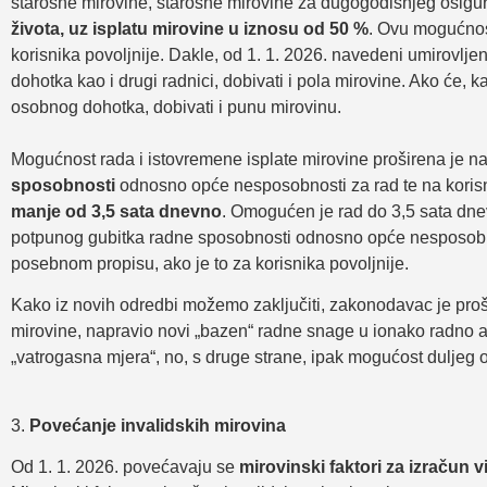
starosne mirovine, starosne mirovine za dugogodišnjeg osiguran
života,
uz isplatu mirovine u iznosu od 50 %
. Ovu mogućnost
korisnika povoljnije. Dakle, od 1. 1. 2026. navedeni umirovlj
dohotka kao i drugi radnici, dobivati i pola mirovine. Ako će,
osobnog dohotka, dobivati i punu mirovinu.
Mogućnost rada i istovremene isplate mirovine proširena je n
sposobnosti
odnosno opće nesposobnosti za rad te na korisn
manje od 3,5 sata dnevno
. Omogućen je rad do 3,5 sata dnevn
potpunog gubitka radne sposobnosti odnosno opće nesposobno
posebnom propisu, ako je to za korisnika povoljnije.
Kako iz novih odredbi možemo zaključiti, zakonodavac je prošir
mirovine, napravio novi „bazen“ radne snage u ionako radno ak
„vatrogasna mjera“, no, s druge strane, ipak mogućost duljeg os
3.
Povećanje invalidskih mirovina
Od 1. 1. 2026. povećavaju se
mirovinski faktori za izračun 