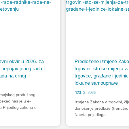
avni okvir u 2026. za
Predložene izmjene Zako
 neprijavljenog rada
trgovini: što se mijenja z
rada na crno)
trgovce, građane i jedini
lokalne samouprave
23. 3. 2026.
majskog produžnog
čekao nas je u e-
Izmjene Zakona o trgovini, čij
u Prijedlog zakona o
donošenje predlaže (trenutno 
.
Nacrta prijedloga...