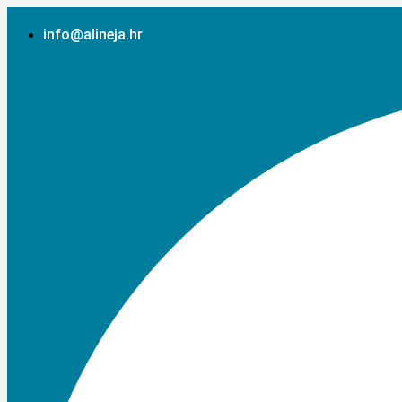
Idi
na
info@alineja.hr
sadržaj