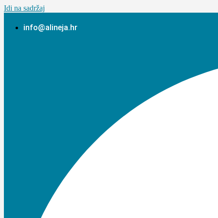
Idi na sadržaj
info@alineja.hr