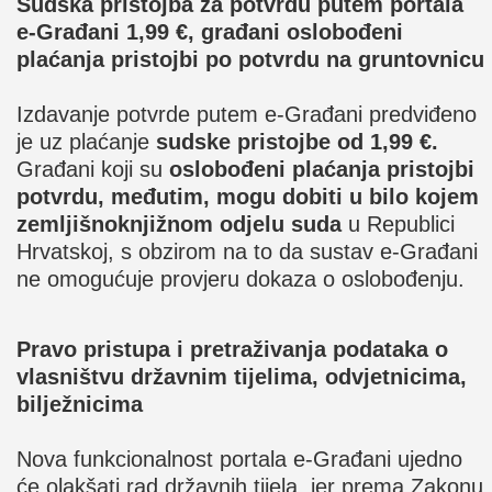
Sudska pristojba za potvrdu putem portala
e-Građani 1,99 €, građani oslobođeni
plaćanja pristojbi po potvrdu na gruntovnicu
Izdavanje potvrde putem e-Građani predviđeno
je uz plaćanje
sudske pristojbe od 1,99 €.
Građani koji su
oslobođeni plaćanja pristojbi
potvrdu, međutim, mogu dobiti u bilo kojem
zemljišnoknjižnom odjelu suda
u Republici
Hrvatskoj, s obzirom na to da sustav e-Građani
ne omogućuje provjeru dokaza o oslobođenju.
Pravo pristupa i pretraživanja podataka o
vlasništvu državnim tijelima, odvjetnicima,
bilježnicima
Nova funkcionalnost portala e-Građani ujedno
će olakšati rad državnih tijela, jer prema Zakonu