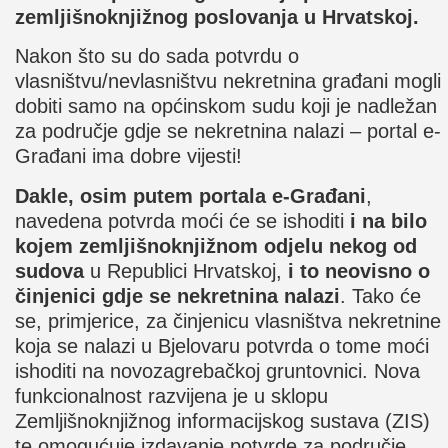
zemljišnoknjižnog poslovanja u Hrvatskoj.
Nakon što su do sada potvrdu o
vlasništvu/nevlasništvu nekretnina građani mogli
dobiti samo na općinskom sudu koji je nadležan
za područje gdje se nekretnina nalazi – portal e-
Građani ima dobre vijesti!
Dakle, osim putem portala e-Građani
,
navedena potvrda moći će se ishoditi
i na bilo
kojem zemljišnoknjižnom odjelu nekog od
sudova
u Republici Hrvatskoj,
i to neovisno o
činjenici gdje se nekretnina nalazi
. Tako će
se, primjerice, za činjenicu vlasništva nekretnine
koja se nalazi u Bjelovaru potvrda o tome moći
ishoditi na novozagrebačkoj gruntovnici. Nova
funkcionalnost razvijena je u sklopu
Zemljišnoknjižnog informacijskog sustava (ZIS)
te omogućuje izdavanje potvrde za područje