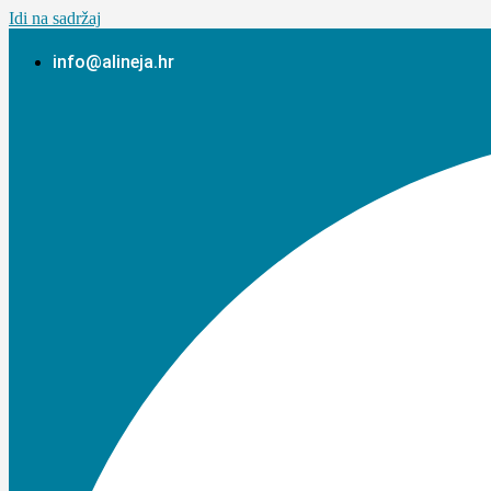
Idi na sadržaj
info@alineja.hr