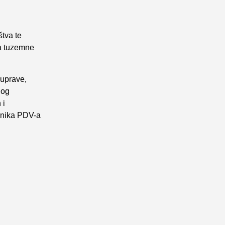
tva te
za tuzemne
 uprave,
nog
 i
eznika PDV-a