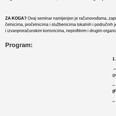
ZA KOGA?
Ovaj seminar namijenjen je računovođama, zaposl
čelnicima, pročelnicima i službenicima lokalnih i područnih j
i izvanproračunskim korisnicima, neprofitnim i drugim organi
Program:
1
–
g
–
(F
–