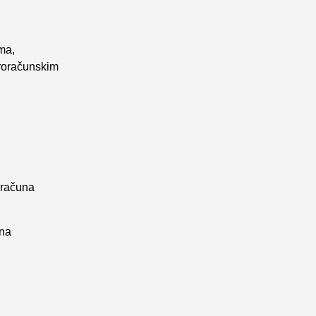
ma,
proračunskim
a računa
una