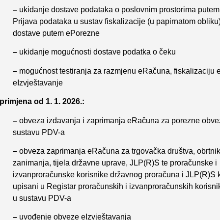
–
ukidanje dostave podataka o poslovnim prostorima putem
Prijava podataka u sustav fiskalizacije (u papirnatom oblik
dostave putem ePorezne
–
ukidanje mogućnosti dostave podatka o čeku
–
mogućnost testiranja za razmjenu eRačuna, fiskalizaciju 
eIzvještavanje
 primjena od 1. 1. 2026.:
–
obveza izdavanja i zaprimanja eRačuna za porezne obve
sustavu PDV-a
–
obveza zaprimanja eRačuna za trgovačka društva, obrtni
zanimanja, tijela državne uprave, JLP(R)S te proračunske i
izvanproračunske korisnike državnog proračuna i JLP(R)S 
upisani u Registar proračunskih i izvanproračunskih korisnik
u sustavu PDV-a
–
uvođenje obveze eIzvještavanja