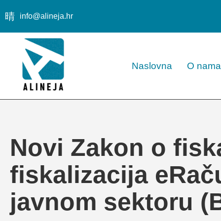
info@alineja.hr
Naslovna
O nama
Novi Zakon o fiska
fiskalizacija eRa
javnom sektoru (