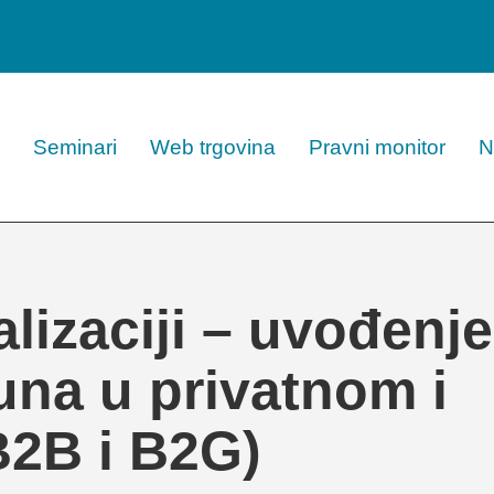
Seminari
Web trgovina
Pravni monitor
N
lizaciji – uvođenje
čuna u privatnom i
B2B i B2G)