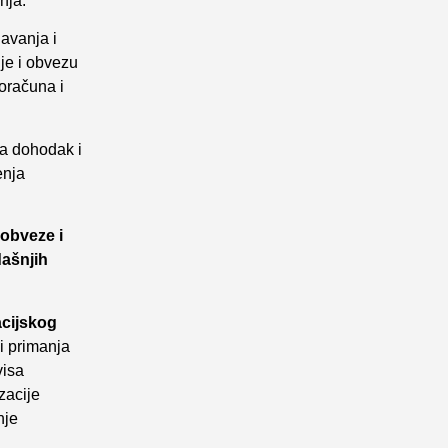
nja.
avanja i
je i obvezu
oračuna i
na dohodak i
enja
 obveze i
ašnjih
acijskog
 i primanja
visa
zacije
nje