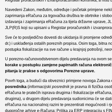
Registar proračunskih i izvanproračunskih korisnika, a nisu 
Navedeni Zakon, međutim, određuje i početak primjene neki
zaprimanja eRačuna za trgovačka društva te obrtnike i slob
izdavanja i zaprimanja eRačuna za tijela državne uprave, J
JLP(R)S koji su upisani u Registar proračunskih i izvanprora
Sve će to posljedično dovesti do ukidanja ili promjene određ
dr.) i usklađenja ostalih poreznih propisa. Osim toga, bitna n
postupka fiskalizacije na sve račune u krajnjoj potrošnji, ne
U porezno-računovodstvenom dijelu predavanja na ovom sem
korake u postupku zamjene papirnatih računa elektronički
pitanja iz prakse s odgovorima Porezne uprave.
Povrh toga, a budući da obveznici primjene novoga Zakona o
posrednika
(
informacijski posrednik
je pravna ili fizička os
eRačuna te pratećih isprava drugima i fiskalizacije eRačuna,
drugima), u drugom dijelu predavanja sudionicima će se dati i 
eRačuna na nacionalnoj razini te prezentirati mogućnosti i 
dugoročne arhive e-Računa; Prilika za ERP integraciju s FI