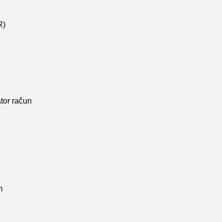
R)
ator račun
m