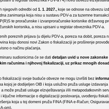
upisani u registar obveznika PDV-a i 4) novu obvezu eIzvještava
h njegovih odredbi od
1. 1. 2027.,
koje se odnose na obvezu izd
odna zanimanja koja nisu u sustavu PDV-a za tuzemne transakci
LP(R)S te proračunske i izvanproračunske korisnike državnog pr
čunskih korisnika, a nisu upisani u registar obveznika PDV-a.
enih poreznih prijava (u dijelu PDV-a, poreza na dobit, poreza 
ovina koju donosi novi Zakon o fiskalizaciji je proširenje provođ
ovisno o načinu plaćanja.
inaru sudionicima će se dati
detaljan uvid u nove zakonske
m računima i njihovoj fiskalizaciji,
uz prikaz mnogih dosad
 fiskalizaciji svoje buduće obveze ne mogu izvršiti bez
inform
oba kojoj je dodijeljen OIB i koja uslužno pruža usluge izdavanja
 a može pružati usluge eIzvještavanja i/ili metapodatkovnih ser
ključne informacije o digitalizaciji poslovanja, uvođenju fiskali
rješenja koja u toj domeni pruža FINA (FINA e-Račun; Osigurava
NA-om).