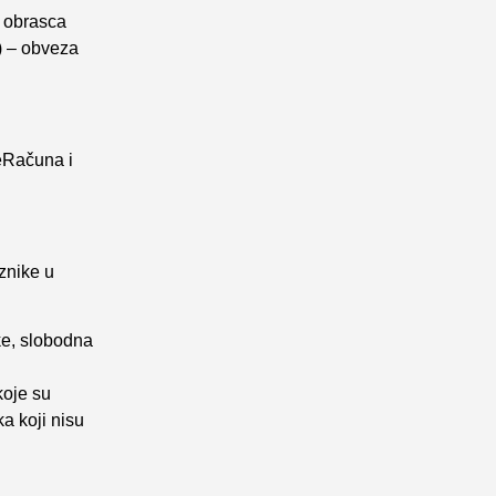
 obrasca
u) – obveza
eRačuna i
znike u
ke, slobodna
koje su
a koji nisu