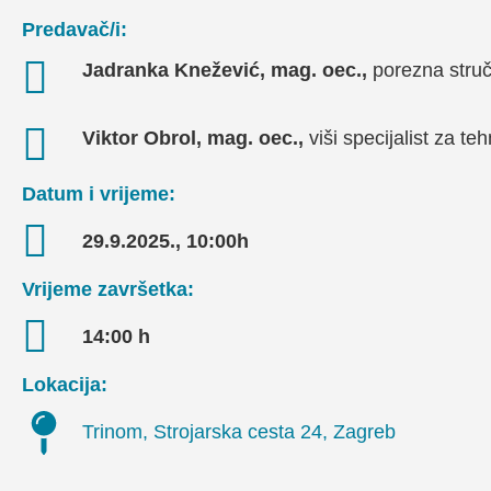
Predavač/i:
Jadranka Knežević, mag. oec.,
porezna stru
Viktor Obrol, mag. oec.,
viši specijalist za t
Datum i vrijeme:
29.9.2025., 10:00h
Vrijeme završetka:
14:00 h
Lokacija:
Trinom, Strojarska cesta 24, Zagreb