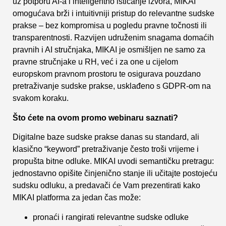
uz potporu AI-a i inteligentno isticanje izvora, MIKAI
omogućava brži i intuitivniji pristup do relevantne sudske
prakse – bez kompromisa u pogledu pravne točnosti ili
transparentnosti. Razvijen udruženim snagama domaćih
pravnih i AI stručnjaka, MIKAI je osmišljen ne samo za
pravne stručnjake u RH, već i za one u cijelom
europskom pravnom prostoru te osigurava pouzdano
pretraživanje sudske prakse, usklađeno s GDPR-om na
svakom koraku.
Što ćete na ovom promo webinaru saznati?
Digitalne baze sudske prakse danas su standard, ali
klasično “keyword” pretraživanje često troši vrijeme i
propušta bitne odluke. MIKAI uvodi semantičku pretragu:
jednostavno opišite činjenično stanje ili učitajte postojeću
sudsku odluku, a predavači će Vam prezentirati kako
MIKAI platforma za jedan čas može:
pronaći i rangirati relevantne sudske odluke