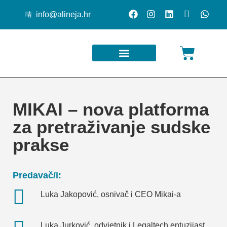
info@alineja.hr
Web trgovina
Pravni monitor
MIKAI – nova platforma
za pretraživanje sudske
prakse
Predavač/i:
Luka Jakopović, osnivač i CEO Mikai-a
Luka Jurković, odvjetnik i Legaltech entuzijast