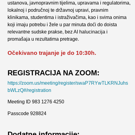
ustanova, javnopravnim tijelima, upravama i regulatorima,
lokalnoj i područnoj te državnoj upravi, pravnim
klinikama, studentima i istraživačima, kao i svima onima
koji imaju potrebu i žele u par minuta doći do doista
relevantne sudske prakse, bez AI halucinacija i
promašaja u rezultatima pretrage.
Očekivano trajanje je do 10:30h.
REGISTRACIJA NA ZOOM:
https://zoom.us/meeting/register/swaP7RYwTLKRNJuhs
bWLzQ#/registration
Meeting ID 983 1276 4250
Passcode 928824
Dodatne informacije: