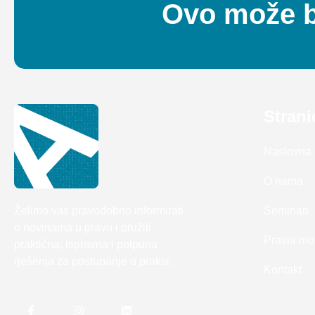
Ovo može bi
Strani
Naslovna
O nama
Želimo vas pravodobno informirati
Seminari
o novinama u pravu i pružiti
Pravni mo
praktična, ispravna i potpuna
rješenja za postupanje u praksi.
Kontakt