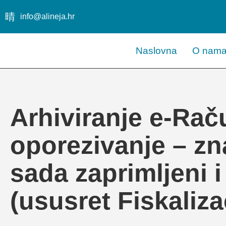
info@alineja.hr
Naslovna
O nam
Arhiviranje e-Raču
oporezivanje – zn
sada zaprimljeni 
(ususret Fiskalizac