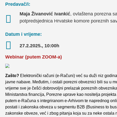
Predavač/i:
Maja Živanović Ivankić
, ovlaštena porezna sav
potpredsjednica Hrvatske komore poreznih sav
Datum i vrijeme:
27.2.2025., 10:00h
Webinar (putem ZOOM-a)
Zašto?
Elektronički računi (e-Računi) već su duži niz godi
javne nabave. Međutim, i ostali porezni obveznici bili su u 
vrijeme sve je češći dobrovoljni prelazak poreznih obveznik
Ministarstva financija, Porezne uprave kao nositelja projekta
putem e-Računa s integriranom e-Arhivom te naprednog onli
postati i zakonska obveza u segmentu B2B (Business to bus
zakonske obveze, već i zbog pitanja koja su za neke ostala 