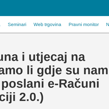
a
Seminari
Web trgovina
Pravni monitor
N
na i utjecaj na
amo li gdje su nam
i poslani e-Računi
iji 2.0.)