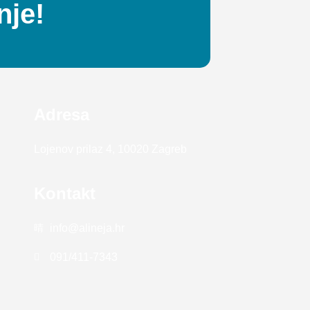
nje!
Adresa
Lojenov prilaz 4, 10020 Zagreb
Kontakt
info@alineja.hr
091/411-7343