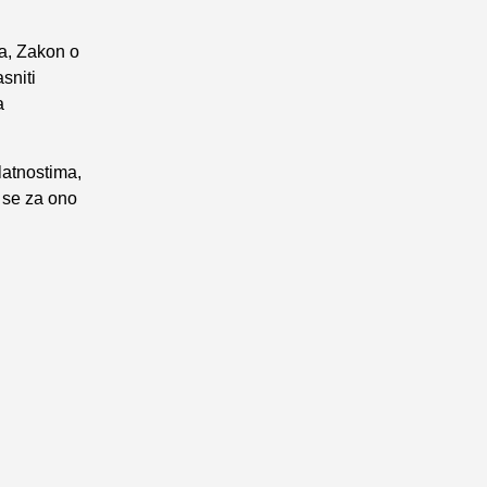
-a, Zakon o
sniti
a
latnostima,
i se za ono