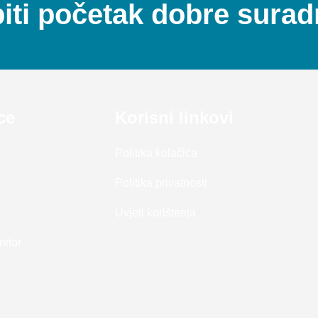
ti početak dobre surad
ce
Korisni linkovi
Politika kolačića
Politika privatnosti
Uvjeti korištenja
nitor