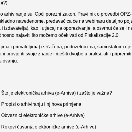
ni?).
govo arhiviranje su: Opći porezni zakon, Pravilnik o provedbi OPZ
Sukladno navedenome, predavačica će na webinaru detaljno poja
 i izdavatelja), kao i utjecaj na oporezivanje, a osvrnut će se i n
sno najaviti što možemo očekivati od Fiskalizacije 2.0.
jima i primateljima) e-Računa, poduzetnicima, samostalnim dje
provjeriti svoje znanje i riješiti dvojbe u praksi, ali i pripremit
slovanju.
 Što je elektronička arhiva (e-Arhiva) i zašto je važna?
 Propisi o arhiviranju i njihova primjena
 Obveznici elektroničke arhive (e-Arhive)
) Rokovi čuvanja elektroničke arhive (e-Arhive)