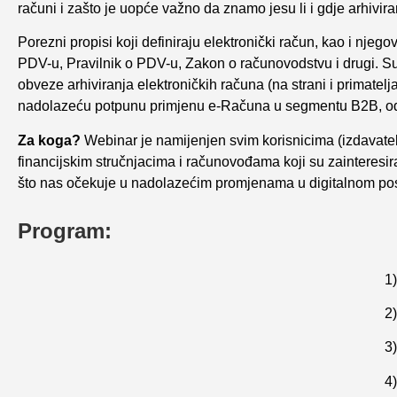
računi i zašto je uopće važno da znamo jesu li i gdje arhivira
Porezni propisi koji definiraju elektronički račun, kao i nje
PDV-u, Pravilnik o PDV-u, Zakon o računovodstvu i drugi. 
obveze arhiviranja elektroničkih računa (na strani i primatelja
nadolazeću potpunu primjenu e-Računa u segmentu B2B, odno
Za koga?
Webinar je namijenjen svim korisnicima (izdavatel
financijskim stručnjacima i računovođama koji su zainteresirani 
što nas očekuje u nadolazećim promjenama u digitalnom po
Program:
1)
2)
3)
4