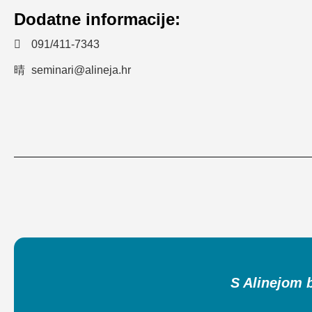
Dodatne informacije:
091/411-7343
seminari@alineja.hr
S Alinejom b