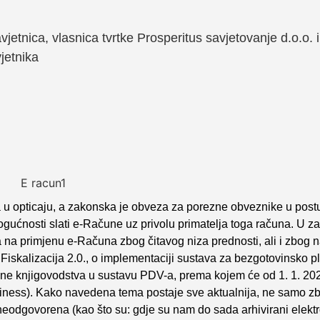
jetnica, vlasnica tvrtke Prosperitus savjetovanje d.o.o. i
jetnika
na u opticaju, a zakonska je obveza za porezne obveznike u pos
mogućnosti slati e-Račune uz privolu primatelja toga računa. U z
a na primjenu e-Računa zbog čitavog niza prednosti, ali i zbog 
 Fiskalizacija 2.0., o implementaciji sustava za bezgotovinsko p
ne knjigovodstva u sustavu PDV-a, prema kojem će od 1. 1. 20
iness). Kako navedena tema postaje sve aktualnija, ne samo 
neodgovorena (kao što su: gdje su nam do sada arhivirani elektr