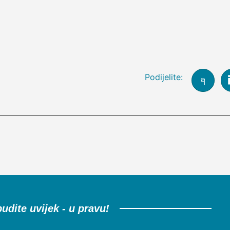
Podijelite:
udite uvijek - u pravu!