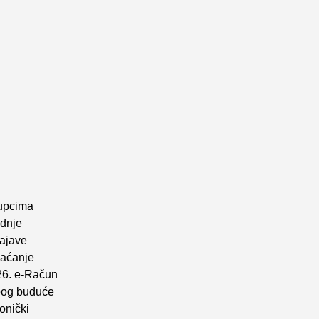
tupcima
adnje
najave
laćanje
26. e-Račun
zbog buduće
onički