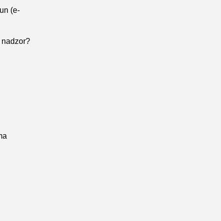
un (e-
i nadzor?
ma