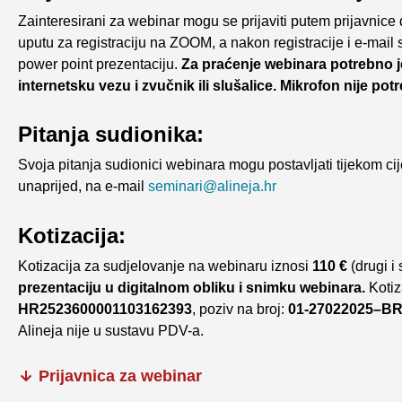
Zainteresirani za webinar mogu se prijaviti putem prijavnice 
uputu za registraciju na ZOOM, a nakon registracije i e-mail
power point prezentaciju.
Za praćenje webinara potrebno je 
internetsku vezu i zvučnik ili slušalice. Mikrofon nije pot
Pitanja sudionika:
Svoja pitanja sudionici webinara mogu postavljati tijekom cije
unaprijed, na e-mail
seminari@alineja.hr
Kotizacija:
Kotizacija za sudjelovanje na webinaru iznosi
110 €
(drugi i
prezentaciju u digitalnom obliku i snimku webinara.
Kotiz
HR2523600001103162393
, poziv na broj:
01-27022025–BROJ
Alineja nije u sustavu PDV-a.
Prijavnica za webinar