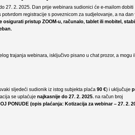
do 27. 2. 2025. Dan prije webinara sudionici će e-mailom dobiti 
 s potvrdom registracije s poveznicom za sudjelovanje, a na dan
osigurati pristup ZOOM-u, računalo, tablet ili mobitel, stab
reban.
log trajanja webinara, isključivo pisano u chat prozor, a mogu ih
 svaki sljedeći sudionik iz istog subjekta plaća
90 €
) i uključuje
p
acija se uplaćuje
najkasnije do 27. 2. 2025.
na račun broj
 PONUDE (opis plaćanja: Kotizacija za webinar – 27. 2. 20