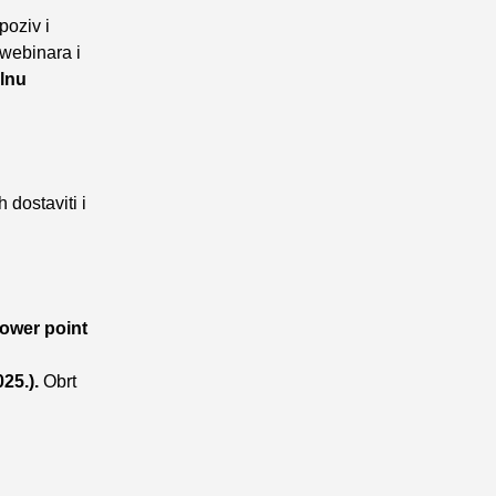
poziv i
 webinara i
ilnu
 dostaviti i
ower point
25.).
Obrt