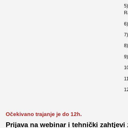
5)
R
6)
7
8
9)
1
1
12
Očekivano trajanje je do 12h.
Prijava na webinar i tehnički zahtjevi