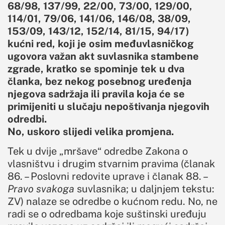
68/98, 137/99, 22/00, 73/00, 129/00,
114/01, 79/06, 141/06, 146/08, 38/09,
153/09, 143/12, 152/14, 81/15, 94/17)
kućni red, koji je osim međuvlasničkog
ugovora važan akt suvlasnika stambene
zgrade, kratko se spominje tek u dva
članka, bez nekog posebnog uređenja
njegova sadržaja ili pravila koja će se
primijeniti u slučaju nepoštivanja njegovih
odredbi.
No, uskoro slijedi velika promjena.
Tek u dvije „mršave“ odredbe Zakona o
vlasništvu i drugim stvarnim pravima (članak
86. – Poslovni redovite uprave i članak 88. –
Pravo svakoga
suvlasnika; u daljnjem tekstu:
ZV) nalaze se odredbe o kućnom redu. No, ne
radi se o odredbama koje suštinski uređuju