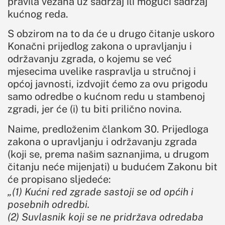
pravila vezana uz sadržaj ili mogući sadržaj
kućnog reda.
S obzirom na to da će u drugo čitanje uskoro
Konačni prijedlog zakona o upravljanju i
održavanju zgrada, o kojemu se već
mjesecima uvelike raspravlja u stručnoj i
općoj javnosti, izdvojit ćemo za ovu prigodu
samo odredbe o kućnom redu u stambenoj
zgradi, jer će (i) tu biti prilično novina.
Naime, predloženim člankom 30. Prijedloga
zakona o upravljanju i održavanju zgrada
(koji se, prema našim saznanjima, u drugom
čitanju neće mijenjati) u budućem Zakonu bit
će propisano sljedeće:
„(1) Kućni red zgrade sastoji se od općih i
posebnih odredbi.
(2) Suvlasnik koji se ne pridržava odredaba