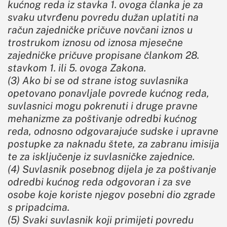
kućnog reda iz stavka 1. ovoga članka je za
svaku utvrđenu povredu dužan uplatiti na
račun zajedničke pričuve novčani iznos u
trostrukom iznosu od iznosa mjesečne
zajedničke pričuve propisane člankom 28.
stavkom 1. ili 5. ovoga Zakona.
(3) Ako bi se od strane istog suvlasnika
opetovano ponavljale povrede kućnog reda,
suvlasnici mogu pokrenuti i druge pravne
mehanizme za poštivanje odredbi kućnog
reda, odnosno odgovarajuće sudske i upravne
postupke za naknadu štete, za zabranu imisija
te za isključenje iz suvlasničke zajednice.
(4) Suvlasnik posebnog dijela je za poštivanje
odredbi kućnog reda odgovoran i za sve
osobe koje koriste njegov posebni dio zgrade
s pripadcima.
(5) Svaki suvlasnik koji primijeti povredu