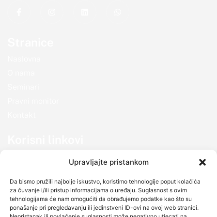
Stranice
Naslovna
O nama
Seminari
Pravni monitor
Kontakt
Korisni linkovi
Politika kolačića
Upravljajte pristankom
Politika privatnosti
Da bismo pružili najbolje iskustvo, koristimo tehnologije poput kolačića
Uvjeti korištenja
za čuvanje i/ili pristup informacijama o uređaju. Suglasnost s ovim
tehnologijama će nam omogućiti da obrađujemo podatke kao što su
Adresa
ponašanje pri pregledavanju ili jedinstveni ID-ovi na ovoj web stranici.
Nepristanak ili povlačenje suglasnosti može negativno utjecati na