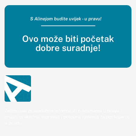
S Alinejom budite uvijek - u pravu!
Ovo može biti početak
dobre suradnje!
Želimo vas pravodobno informirati o novinama u pravu i
pružiti praktična, ispravna i potpuna rješenja za postupanje
u praksi.