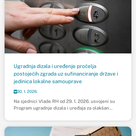
Ugradnja dizala i uređenje pročelja
postojećih zgrada uz sufinanciranje države i
jedinica lokalne samouprave
30. 1. 2026.
Na sjednici Vlade RH od 29. 1. 2026. usvojeni su
Program ugradnje dizala i uređaja za olakšan...