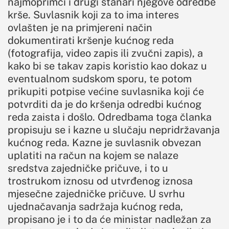
najmoprimci i drugi stanari njegove odredbe
krše. Suvlasnik koji za to ima interes
ovlašten je na primjereni način
dokumentirati kršenje kućnog reda
(fotografija, video zapis ili zvučni zapis), a
kako bi se takav zapis koristio kao dokaz u
eventualnom sudskom sporu, te potom
prikupiti potpise većine suvlasnika koji će
potvrditi da je do kršenja odredbi kućnog
reda zaista i došlo. Odredbama toga članka
propisuju se i kazne u slučaju nepridržavanja
kućnog reda. Kazne je suvlasnik obvezan
uplatiti na račun na kojem se nalaze
sredstva zajedničke pričuve, i to u
trostrukom iznosu od utvrđenog iznosa
mjesečne zajedničke pričuve. U svrhu
ujednačavanja sadržaja kućnog reda,
propisano je i to da će ministar nadležan za