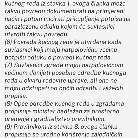
kućnog reda iz stavka 1. ovoga članka može
takvu povredu dokumentirati na primjereni
način i potom inicirati prikupljanje potpisa na
obrazloženu odluku kojom će suvlasnici
utvrditi takvu povredu.
(6) Povreda kućnog reda je utvrđena kada
suvlasnici koji imaju natpolovičnu većinu
potpišu odluku o povredi kućnog reda.
(7) Suvlasnici zgrade mogu natpolovičnom
većinom donijeti posebne odredbe kućnoga
reda u okviru redovite uprave, ali one ne
mogu odstupati od općih odredbi i važećih
propisa.
(8) Opće odredbe kućnog reda u zgradama
propisuje ministar nadležan za prostorno
uređenje i graditeljstvo pravilnikom.
(9) Pravilnikom iz stavka 8. ovoga članka
propisuje se uredno korištenje zajedničkih